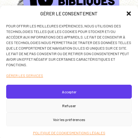
GÉRER LE CONSENTEMENT
POUR OFFRIR LES MEILLEURES EXPÉRIENCES, NOUS UTILISONS DES
TECHNOLOGIES TELLES QUE LES COOKIES POUR STOCKER ET/OU
ACCÉDER AUX INFORMATIONS DES APPAREILS. LE FAIT DE CONSENTIR À
CES TECHNOLOGIES NOUS PERMETTRA DE TRAITER DES DONNÉES TELLES
QUE LE COMPORTEMENT DE NAVIGATION OU LES ID UNIQUES SUR CE SITE.
LE FAIT DE NE PAS CONSENTIR OU DE RETIRER SON CONSENTEMENT PEUT
AVOIR UN EFFET NÉGATIF SUR CERTAINES CARACTÉRISTIQUES ET
FAITES LE TEST
FONCTIONS.
GÉRER LES SERVICES
Accepter
Refuser
Voir les préférences
PARTAGEZ :
POLITIQUE DE COOKIES
MENTIONS LÉGALES
Mentions légales
- Diocèse de Grenoble-Vienne - ©
Alteriade
2026